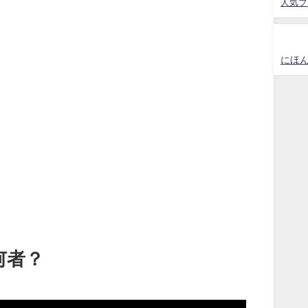
人気ブ
にほ
何者？