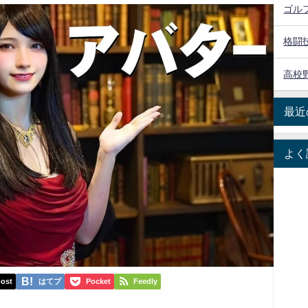
ゴル
格闘
高校
最近
よく
ost
はてブ
Pocket
Feedly