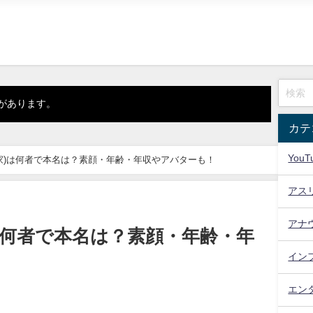
があります。
カテ
YouT
家)は何者で本名は？素顔・年齢・年収やアバターも！
アス
アナ
は何者で本名は？素顔・年齢・年
イン
エン
日