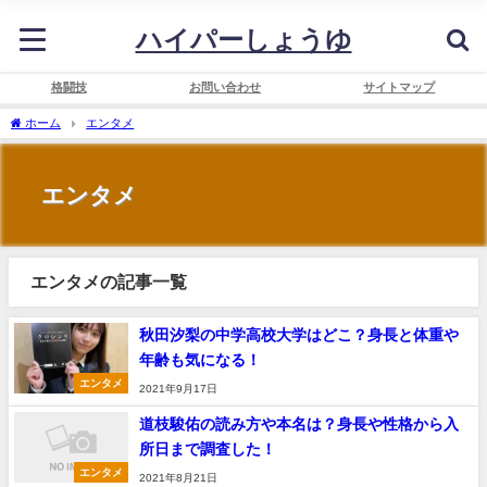
ハイパーしょうゆ
格闘技
お問い合わせ
サイトマップ
ホーム
エンタメ
エンタメ
エンタメの記事一覧
秋田汐梨の中学高校大学はどこ？身長と体重や
年齢も気になる！
エンタメ
2021年9月17日
道枝駿佑の読み方や本名は？身長や性格から入
所日まで調査した！
エンタメ
2021年8月21日