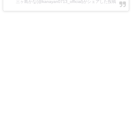
三ヶ島かな(@kanayan0713_official)がシェアした投稿