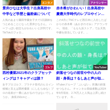
エンタメ
アナウンサー
景井ひなは大学生？出身高校や
赤木希がかわいい！出身高校や
中学など学歴と偏差値について
慶應大学時代のレプロやインス
タ画像は？
人気のあまり園田学園女子大で1日講師を
この4月にTNCテレビ西日本に入社したば
つとめることになった景井ひなさん。 ハ
かりの赤木希（あかぎのぞみ）アナウンサ
ーフっぽい顔立ちがかわいいと評判です。
ー。 現在、「ももち浜ストア」でお天気
TikTokのフォロ...
中継を担当しています。...
ゴルフ
YouTuber
西村優菜2021年のクラブセッテ
斜落せつなの前世や中の人の
ィングは？キャディは誰？
顔・身長は？るしあと声が似て
ると噂？
女子プロゴルフ、プラチナ世代のヒロイン
VTuberグループ「ぶいぱい」所属の斜落
候補と言えば西村優菜（にしむらゆな）プ
せつなさん。 チャンネル登録者数は2024
ロの名前が一番にあがるのではないでしょ
年9月現在、2.74万人と人気は上昇し続け
うか。 身長150cmと...
ています。 今...