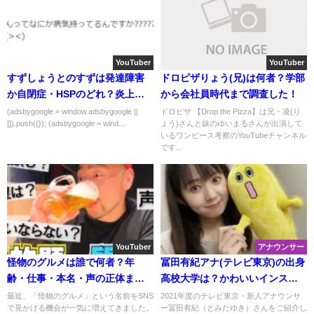
YouTuber
YouTuber
すずしょうとのすずは発達障害
ドロピザりょう(兄)は何者？学部
か自閉症・HSPのどれ？炎上し
から会社員時代まで調査した！
た理由も!
(adsbygoogle = window.adsbygoogle ||
ドロピザ 【Drop the Pizza】は兄・凌(り
[]).push({}); (adsbygoogle = wind...
ょう)さんと妹のゆいまるさんが出演して
いるワンピース考察のYouTubeチャンネル
です...
YouTuber
アナウンサー
怪物のグルメは誰で何者？年
冨田有紀アナ(テレビ東京)の出身
齢・仕事・本名・声の正体まで
高校大学は？かわいいインスタ
徹底調査！
画像も
最近、「怪物のグルメ」という名前をSNS
2021年度のテレビ東京・新人アナウンサ
で見かける機会が一気に増えてきました。
ー冨田有紀（とみたゆき）さんをご紹介し