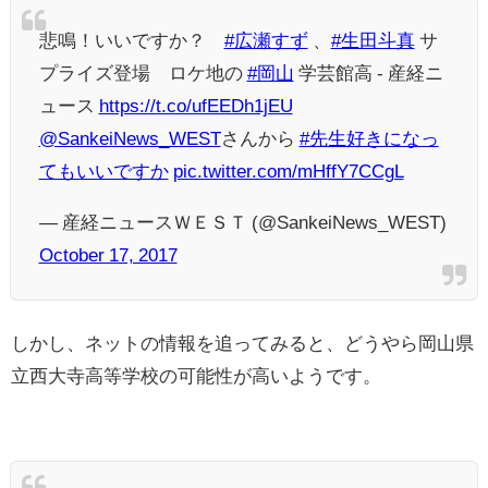
悲鳴！いいですか？
#広瀬すず
、
#生田斗真
サ
プライズ登場 ロケ地の
#岡山
学芸館高 - 産経ニ
ュース
https://t.co/ufEEDh1jEU
@SankeiNews_WEST
さんから
#先生好きになっ
てもいいですか
pic.twitter.com/mHffY7CCgL
— 産経ニュースＷＥＳＴ (@SankeiNews_WEST)
October 17, 2017
しかし、ネットの情報を追ってみると、どうやら岡山県
立西大寺高等学校の可能性が高いようです。