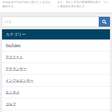
InstagramやYouTubeに流れてくるのは、
ます。 約2ヶ月半の研修期間を経て、つい
豪快すぎ...
に番組初出演を果たす...
カテゴリー
YouTuber
アスリート
アナウンサー
インフルエンサー
エンタメ
ゴルフ