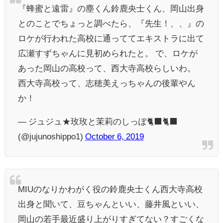
『蜂蜜と遠雷』の塵くん鈴鹿央士くん、岡山出身
とのことでちょっと調べたら、『先生！、、』の
ロケが行われた高校に通っててエキストラに出て
広瀬すずちゃんに見初められたと。 で、ロケが
あった岡山の高校って、西大寺高校らしいわ。
西大寺高校って、志穂美えっちゃんの後輩やん
か！
— ジュジュ★玫玫と茉莉のしっぽ🐈‍⬛🐈‍⬛
(@jujunoshippo1)
October 6, 2019
MIUのなりかわがく役の鈴鹿央士くん西大寺高校
出身と聞いて、豆ちゃんといい、藤井風といい、
岡山の若手最近盛り上がりすぎてない？すごくな