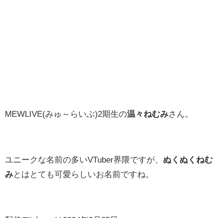
MEWLIVE(みゅ～らいぶ)
2期生の
温々ねむみ
さん。
ユニークな名前の多いVTuber界隈ですが、
ぬくぬくね
む
み
とはとても可愛らしいお名前ですね。