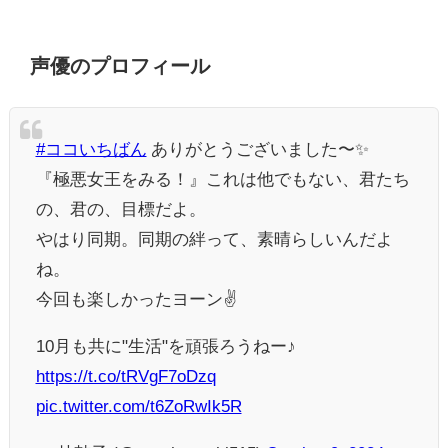
声優のプロフィール
#ココいちばん
ありがとうございました〜✨️
『極悪女王をみる！』これは他でもない、君たち
の、君の、目標だよ。
やはり同期。同期の絆って、素晴らしいんだよ
ね。
今回も楽しかったヨーン✌️
10月も共に"生活"を頑張ろうねー♪
https://t.co/tRVgF7oDzq
pic.twitter.com/t6ZoRwIk5R