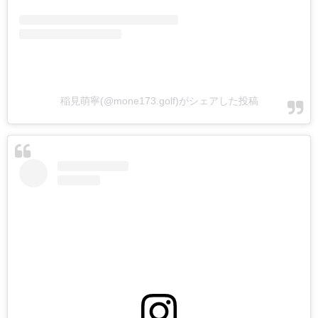
稲見萌寧(@mone173.golf)がシェアした投稿