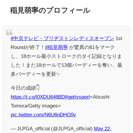
稲見萌寧のプロフィール
#中京テレビ・ブリヂストンレディスオープン
1st
Roundが終了！
#稲見萌寧
が驚異の61をマーク
し、18ホール最小ストロークのタイ記録となりま
した！また18ホールで13個バーディーを奪い、最
多バーディーを更新✨
今日の成績👇
https://t.co/l0XDU646BD
#gettysport
<Atsushi
Tomura/Getty images>
pic.twitter.com/N6U6nDHO0v
— JLPGA_official (@JLPGA_official)
May 22,