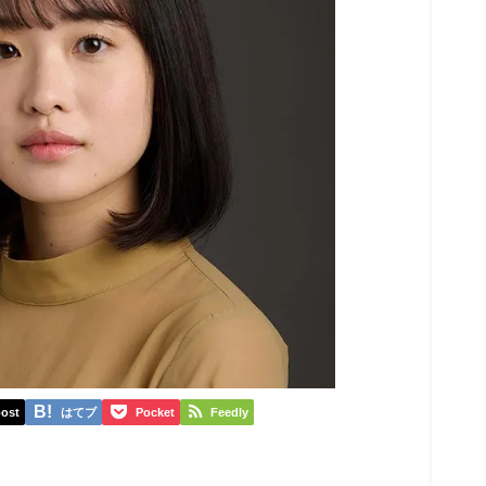
ost
はてブ
Pocket
Feedly