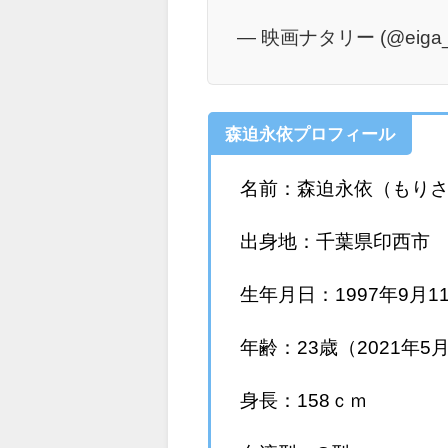
— 映画ナタリー (@eiga_n
森迫永依プロフィール
名前：森迫永依（もりさ
出身地：千葉県印西市
生年月日：1997年9月1
年齢：23歳（2021年5
身長：158ｃｍ