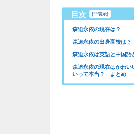
目次
[
非表示
]
森迫永依の現在は？
森迫永依の出身高校は？
森迫永依は英語と中国語
森迫永依の現在はかわい
いって本当？ まとめ