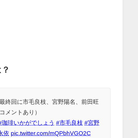
は？
最終回に市毛良枝、宮野陽名、前田旺
コメントあり）
#珈琲いかがでしょう
#市毛良枝
#宮野
永依
pic.twitter.com/mQPbhVGO2C