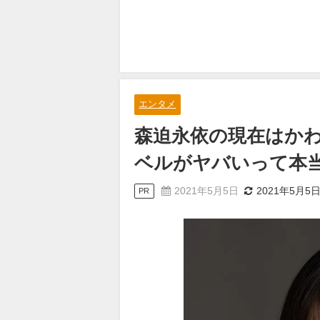
エンタメ
森迫永依の現在はか
ベルがヤバいって本
2021年5月5日
2021年5月5
PR