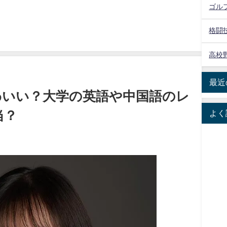
ゴル
格闘
高校
最近
わいい？大学の英語や中国語のレ
よく
当？
日