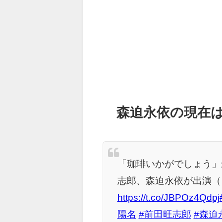
森迫永依の現在
「珈琲いかがでしょう」
志郎、森迫永依が出演（
https://t.co/JBPOz4Qdpj
陽名
#前田旺志郎
#森迫