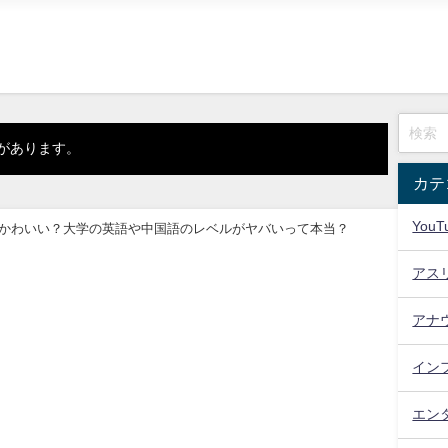
があります。
カテ
YouT
かわいい？大学の英語や中国語のレベルがヤバいって本当？
アス
アナ
イン
エン