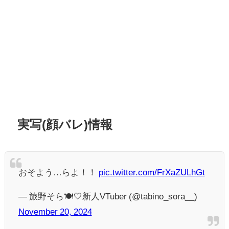
実写(顔バレ)情報
おそよう…らよ！！
pic.twitter.com/FrXaZULhGt
— 旅野そら🍽️‎🤍新人VTuber (@tabino_sora__)
November 20, 2024