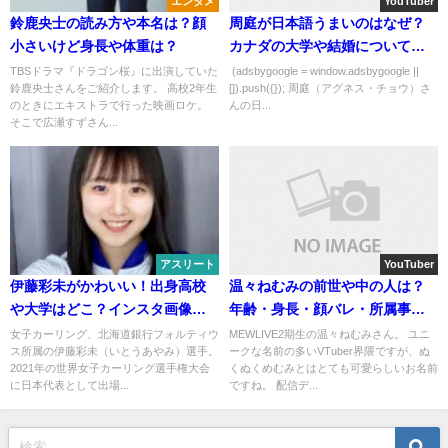
エンタメ
YouTuber
鈴鹿央士の読み方や本名は？顔
周庭が日本語うまいのはなぜ？
小さいけど身長や体重は？
カナダの大学や結婚についても
調査！
TBSドラマ『ドラゴン桜』に出演していた
(adsbygoogle = window.adsbygoogle ||
鈴鹿央士さんをご紹介します。 高校2年生
[]).push({}); 周庭（アグネス・チョウ）さ
のときにエキストラで行った映画ロケ。
んの日...
そこで広瀬すずさん...
アスリート
YouTuber
伊藤彩未がかわいい！出身高校
温々ねむみの前世や中の人は？
や大学はどこ？インスタ画像は
年齢・身長・顔バレ・所属事務
あるの？
所も！
女子カーリング、北海道銀行フォルティウ
MEWLIVE2期生の温々ねむみさん。 ユニ
ス所属の伊藤彩未（いとうあやみ）選手。
ークな名前の多いVTuber界隈ですが、ぬ
2021年の世界女子カーリング選手権大会
くぬくめむみとはとても可愛らしいお名前
に日本代表として出場...
ですね。 配信デ...