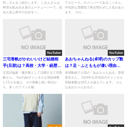
所』さんをご紹介します。 しおんさんは
アルピース』のメンバーであるこぺさん。
料理＆飲み歩き系のユーチューバーで、現
中性的な雰囲気で男女問わずに人気があり
在人気上昇中の注目すべ...
ます。 その...
YouTuber
YouTuber
三宅香帆がかわいいけど結婚相
あおちゃんねる(卓球)のカップ数
手(旦那)は？高校・大学・経歴情
は？足・ふとももが凄い理由と
報も！
は？
文芸評論家・書評家として活躍する三宅香
卓球動画で人気の『あおちゃんねる』菅原
帆さん。 YouTubeチャンネルも登録者数
亜生さん。 2024年11月現在のチャンネル
1.7万人を超え、その美貌と鋭い視点か
登録者数は28万人を超えています。 そん
ら、多くのファンを魅...
なあおちゃんねるさ...