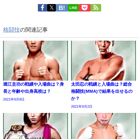
LINE
格闘技
の関連記事
堀江圭功の戦績や入場曲は？身
太田忍の戦績と入場曲は？総合
長と年齢や出身高校は？
格闘技(MMA)で結果を出せるの
か？
2021年9月8日
2021年9月2日