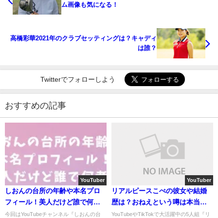
ム画像も気になる！
高橋彩華2021年のクラブセッティングは？キャディ
は誰？
Twitterでフォローしよう
おすすめの記事
YouTuber
YouTuber
しおんの台所の年齢や本名プロ
リアルピースこぺの彼女や結婚
フィール！美人だけど誰で何
歴は？おねえという噂は本当な
者？
のか？
今回はYouTubeチャンネル『しおんの台
YouTubeやTikTokで大活躍中の5人組『リ