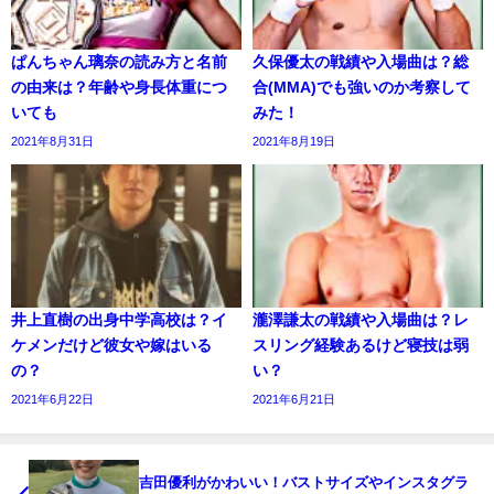
ぱんちゃん璃奈の読み方と名前
久保優太の戦績や入場曲は？総
の由来は？年齢や身長体重につ
合(MMA)でも強いのか考察して
いても
みた！
2021年8月31日
2021年8月19日
井上直樹の出身中学高校は？イ
瀧澤謙太の戦績や入場曲は？レ
ケメンだけど彼女や嫁はいる
スリング経験あるけど寝技は弱
の？
い？
2021年6月22日
2021年6月21日
吉田優利がかわいい！バストサイズやインスタグラ